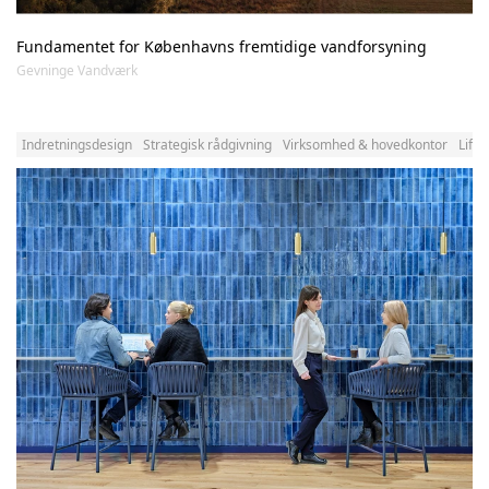
Fundamentet for Københavns fremtidige vandforsyning
Gevninge Vandværk
Indretningsdesign
Strategisk rådgivning
Virksomhed & hovedkontor
Life 