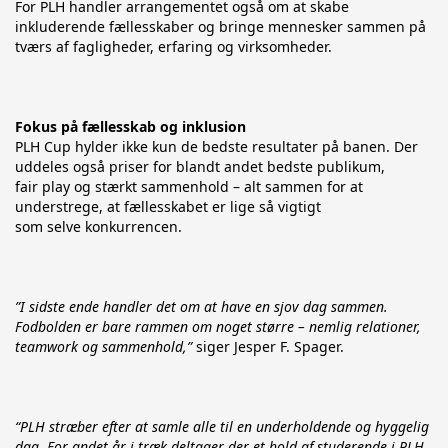
For PLH handler arrangementet også om at skabe 
inkluderende fællesskaber og bringe mennesker sammen på 
tværs af fagligheder, erfaring og virksomheder.
Fokus på fællesskab og inklusion
PLH Cup hylder ikke kun de bedste resultater på banen. Der 
uddeles også priser for blandt andet bedste publikum, 
fair play og stærkt sammenhold – alt sammen for at 
understrege, at fællesskabet er lige så vigtigt 
som selve konkurrencen.
”I sidste ende handler det om at have en sjov dag sammen. 
Fodbolden er bare rammen om noget større – nemlig relationer, 
teamwork og sammenhold,”
 siger Jesper F. Spager.
“PLH stræber efter at samle alle til en underholdende og hyggelig 
dag. For andet år i træk deltager der et hold af studerende i PLH 