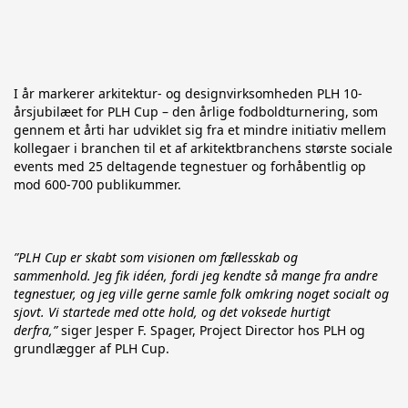
I år markerer arkitektur- og designvirksomheden PLH 10-
årsjubilæet for PLH Cup – den årlige fodboldturnering, som 
gennem et årti har udviklet sig fra et mindre initiativ mellem 
kollegaer i branchen til et af arkitektbranchens største sociale 
events med 25 deltagende tegnestuer og forhåbentlig op 
mod 600-700 publikummer.
”PLH Cup er skabt som visionen om fællesskab og 
sammenhold. Jeg fik idéen, fordi jeg kendte så mange fra andre 
tegnestuer, og jeg ville gerne samle folk omkring noget socialt og 
sjovt. Vi startede med otte hold, og det voksede hurtigt 
derfra,”
 siger Jesper F. Spager, Project Director hos PLH og 
grundlægger af PLH Cup.