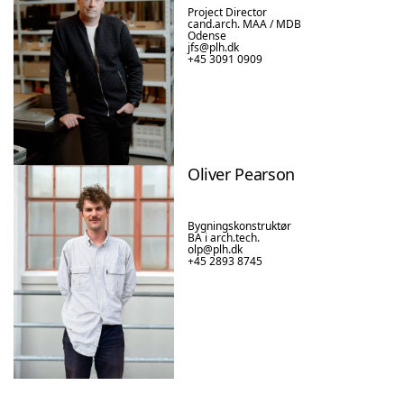
Project Director

cand.arch. MAA / MDB

Odense
jfs@plh.dk
+45 3091 0909
Oliver Pearson
Bygningskonstruktør

BA i arch.tech.
olp@plh.dk
+45 2893 8745